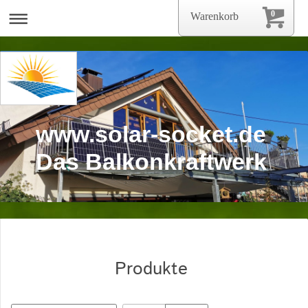
0
Warenkorb
www.solar-socket.de
Das Balkonkraftwerk
Produkte